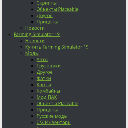
Скрипты
Объекты Placeable
Другое
Прицепы
Новости
Farming Simulator 19
Новости
Купить Farming Simulator 19
Моды
Авто
Грузовики
Другое
Жатки
Карты
Комбайны
Мод ПАК
Объекты Placeable
Прицепы
Русские моды
С/Х Инвентарь