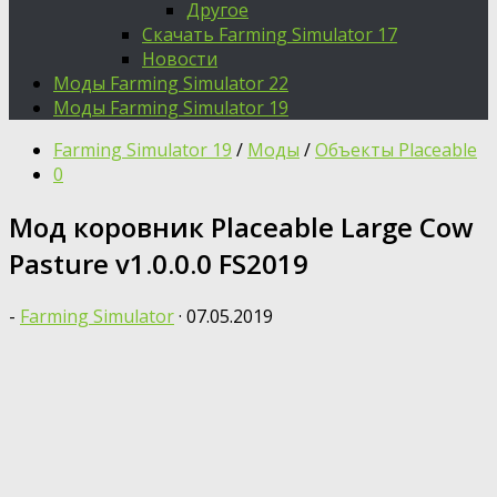
Другое
Скачать Farming Simulator 17
Новости
Моды Farming Simulator 22
Моды Farming Simulator 19
Farming Simulator 19
/
Моды
/
Объекты Placeable
0
Moд коровник Placeable Large Cow
Pasture v1.0.0.0 FS2019
-
Farming Simulator
·
07.05.2019