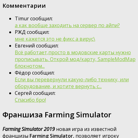
Комментарии
Timur сообщил:
а как вообще заходить на сервер по айпи?
РЖД сообщил:
мне кажется это не фикс а вирус\
Евгений сообщил:
Всё работает,просто в модовские карты нужно
прописывать. Открой мод/карту, SampleModMap
блокнотом...
Фёдор сообщил:
Если вы перевернули какую-либо технику, или
оборудование, и хотите вернуть с...
Сергей сообщил:
Спасибо бро!
Франшиза Farming Simulator
Farming Simulator 2019
новая игра из известной
франшизы
Farming Simulator
, позволяет игроку