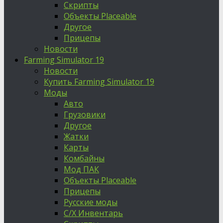
Скрипты
Объекты Placeable
Другое
Прицепы
Новости
Farming Simulator 19
Новости
Купить Farming Simulator 19
Моды
Авто
Грузовики
Другое
Жатки
Карты
Комбайны
Мод ПАК
Объекты Placeable
Прицепы
Русские моды
С/Х Инвентарь