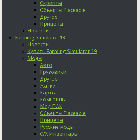
Скрипты
Объекты Placeable
Другое
Прицепы
Новости
Farming Simulator 19
Новости
Купить Farming Simulator 19
Моды
Авто
Грузовики
Другое
Жатки
Карты
Комбайны
Мод ПАК
Объекты Placeable
Прицепы
Русские моды
С/Х Инвентарь