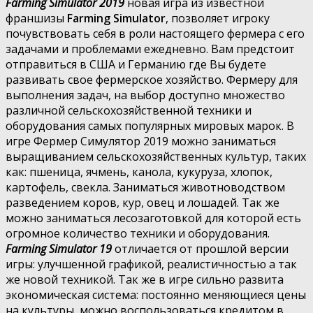
Farming Simulator 2019
новая игра из известной
франшизы
Farming Simulator
, позволяет игроку
почувствовать себя в роли настоящего фермера с его
задачами и проблемами ежедневно. Вам предстоит
отправиться в США и Германию где Вы будете
развивать свое фермерское хозяйство. Фермеру для
выполнения задач, на выбор доступно множество
различной сельскохозяйственной техники и
оборудования самых популярных мировых марок. В
игре Фермер Симулятор 2019 можно заниматься
выращиванием сельскохозяйственных культур, таких
как: пшеница, ячмень, канола, кукуруза, хлопок,
картофель, свекла. Заниматься животноводством
разведением коров, кур, овец и лошадей. Так же
можно заниматься лесозаготовкой для которой есть
огромное количество техники и оборудования.
Farming Simulator 19
отличается от прошлой версии
игры: улучшенной графикой, реалистичностью а так
же новой техникой. Так же в игре сильно развита
экономическая система: постоянно меняющиеся цены
на культуры, можно воспользоваться кредитом в