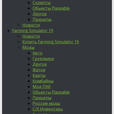
Скрипты
Объекты Placeable
Другое
Прицепы
Новости
Farming Simulator 19
Новости
Купить Farming Simulator 19
Моды
Авто
Грузовики
Другое
Жатки
Карты
Комбайны
Мод ПАК
Объекты Placeable
Прицепы
Русские моды
С/Х Инвентарь