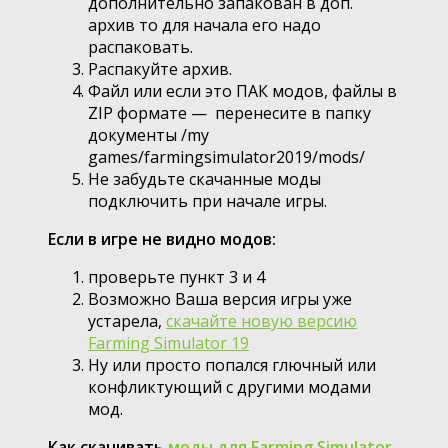
дополнительно запакован в доп.
архив то для начала его надо
распаковать.
Распакуйте архив.
Файл или если это ПАК модов, файлы в
ZIP формате — перенесите в папку
документы /my
games/farmingsimulator2019/mods/
Не забудьте скачанные моды
подключить при начале игры.
Если в игре не видно модов:
проверьте пункт 3 и 4
Возможно Ваша версия игры уже
устарела,
скачайте новую версию
Farming Simulator 19
Ну или просто попался глючный или
конфликтующий с другими модами
мод.
Как скачивать
моды для Farming Simulator