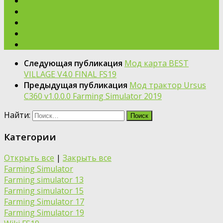
Следующая публикация
Мод карта BEST
VILLAGE V4.0 FINAL FS19
Предыдущая публикация
Moд трактор Ursus
C360 v1.0.0.0 Farming Simulator 2019
Найти:
Категории
Открыть все
|
Закрыть все
Farming Simulator
Farming simulator 13
Farming simulator 15
Farming Simulator 17
Farming Simulator 19