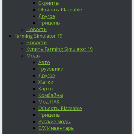
Скрипты
Объекты Placeable
Другое
Прицепы
Новости
Farming Simulator 19
Новости
Купить Farming Simulator 19
Моды
Авто
Грузовики
Другое
Жатки
Карты
Комбайны
Мод ПАК
Объекты Placeable
Прицепы
Русские моды
С/Х Инвентарь