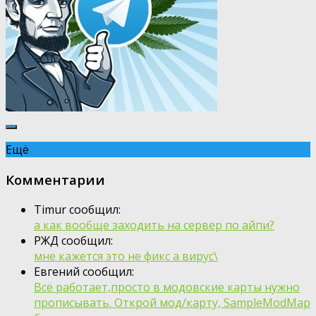
Ещё
Комментарии
Timur сообщил:
а как вообще заходить на сервер по айпи?
РЖД сообщил:
мне кажется это не фикс а вирус\
Евгений сообщил:
Всё работает,просто в модовские карты нужно
прописывать. Открой мод/карту, SampleModMap