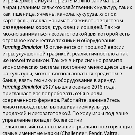
игре Фермер Симулятор 2019 можно заниматься
выращиванием сельскохозяйственных культур, таких
как: пшеница, ячмень, канола, кукуруза, хлопок,
картофель, свекла. Заниматься животноводством
разведением коров, кур, овец и лошадей. Так же
можно заниматься лесозаготовкой для которой есть
огромное количество техники и оборудования.
Farming Simulator 19
отличается от прошлой версии
игры: улучшенной графикой, реалистичностью а так
же новой техникой. Так же в игре сильно развита
экономическая система: постоянно меняющиеся цены
на культуры, можно воспользоваться кредитом в
банке, взять технику и оборудование в аренду.
Farming Simulator 2017
вышла осенью 2016 года,
приглашает вас попробовать себя в роли
современного фермера. Работайте, занимайтесь
животноводством, выращиванием культур,
продажей и лесозаготовкой. По ходу игры под ваше
управление попадет более сотни
сельскохозяйственных машин, реально повторяющих
самые именитые марки (Challenger, Fendt, Valtra,