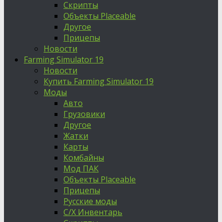
Скрипты
Объекты Placeable
Другое
Прицепы
Новости
Farming Simulator 19
Новости
Купить Farming Simulator 19
Моды
Авто
Грузовики
Другое
Жатки
Карты
Комбайны
Мод ПАК
Объекты Placeable
Прицепы
Русские моды
С/Х Инвентарь