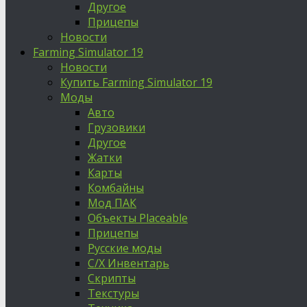
Другое
Прицепы
Новости
Farming Simulator 19
Новости
Купить Farming Simulator 19
Моды
Авто
Грузовики
Другое
Жатки
Карты
Комбайны
Мод ПАК
Объекты Placeable
Прицепы
Русские моды
С/Х Инвентарь
Скрипты
Текстуры