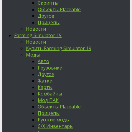
Скрипты
Объекты Placeable
Другое
Прицепы
Новости
Farming Simulator 19
Новости
Купить Farming Simulator 19
Моды
Авто
Грузовики
Другое
Жатки
Карты
Комбайны
Мод ПАК
Объекты Placeable
Прицепы
Русские моды
С/Х Инвентарь