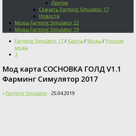
Другое
Скачать Farming Simulator 17
Новости
Моды Farming Simulator 22
Моды Farming Simulator 19
Farming Simulator 17
/
Карты
/
Моды
/
Русские
моды
3
Мод карта СОСНОВКА ГОЛД V1.1
Фарминг Симулятор 2017
-
Farming Simulator
·
25.04.2019