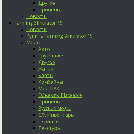
Другое
Прицепы
Новости
Farming Simulator 19
Новости
Купить Farming Simulator 19
Моды
Авто
Грузовики
Другое
Жатки
Карты
Комбайны
Мод ПАК
Объекты Placeable
Прицепы
Русские моды
С/Х Инвентарь
Скрипты
Текстуры