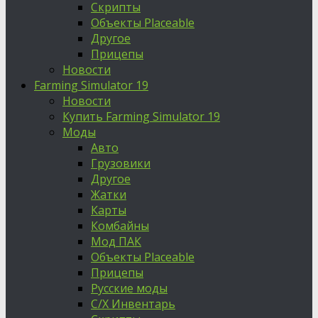
Скрипты
Объекты Placeable
Другое
Прицепы
Новости
Farming Simulator 19
Новости
Купить Farming Simulator 19
Моды
Авто
Грузовики
Другое
Жатки
Карты
Комбайны
Мод ПАК
Объекты Placeable
Прицепы
Русские моды
С/Х Инвентарь