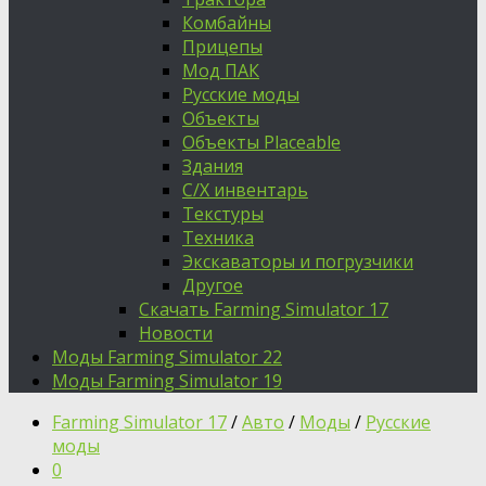
Комбайны
Прицепы
Мод ПАК
Русские моды
Объекты
Объекты Placeable
Здания
С/Х инвентарь
Текстуры
Техника
Экскаваторы и погрузчики
Другое
Скачать Farming Simulator 17
Новости
Моды Farming Simulator 22
Моды Farming Simulator 19
Farming Simulator 17
/
Авто
/
Моды
/
Русские
моды
0