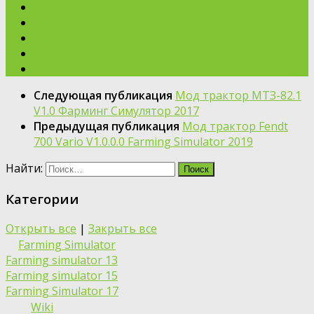
Следующая публикация
Мод трактор МТЗ-82.1
V1.0 Фарминг Симулятор 2017
Предыдущая публикация
Мод трактор Fendt
700 Vario V1.0.0.0 Farming Simulator 2019
Найти:
Категории
Открыть все
|
Закрыть все
Farming Simulator
Farming simulator 13
Farming simulator 15
Farming Simulator 17
Wiki