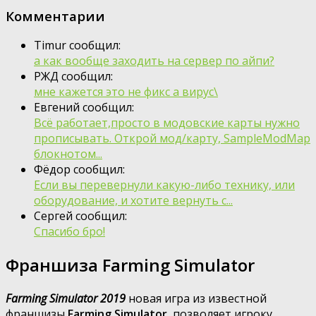
Комментарии
Timur сообщил:
а как вообще заходить на сервер по айпи?
РЖД сообщил:
мне кажется это не фикс а вирус\
Евгений сообщил:
Всё работает,просто в модовские карты нужно
прописывать. Открой мод/карту, SampleModMap
блокнотом...
Фёдор сообщил:
Если вы перевернули какую-либо технику, или
оборудование, и хотите вернуть с...
Сергей сообщил:
Спасибо бро!
Франшиза Farming Simulator
Farming Simulator 2019
новая игра из известной
франшизы
Farming Simulator
, позволяет игроку