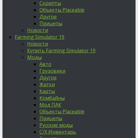
Скрипты
Объекты Placeable
Другое
Прицепы
Новости
Farming Simulator 19
Новости
Купить Farming Simulator 19
Моды
Авто
Грузовики
Другое
Жатки
Карты
Комбайны
Мод ПАК
Объекты Placeable
Прицепы
Русские моды
С/Х Инвентарь