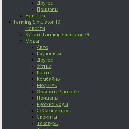
Другое
Прицепы
Новости
Farming Simulator 19
Новости
Купить Farming Simulator 19
Моды
Авто
Грузовики
Другое
Жатки
Карты
Комбайны
Мод ПАК
Объекты Placeable
Прицепы
Русские моды
С/Х Инвентарь
Скрипты
Текстуры