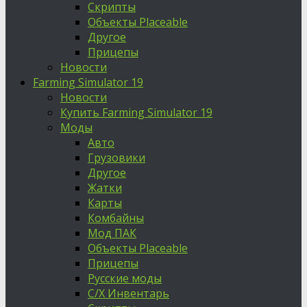
Скрипты
Объекты Placeable
Другое
Прицепы
Новости
Farming Simulator 19
Новости
Купить Farming Simulator 19
Моды
Авто
Грузовики
Другое
Жатки
Карты
Комбайны
Мод ПАК
Объекты Placeable
Прицепы
Русские моды
С/Х Инвентарь