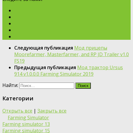
Следующая публикация
Мод прицепы
Moorefarmer, Masterfarmer, and RP JD Trailer v1.0
FS19
Предыдущая публикация
Мод трактор Ursus
914 v1.0.0.0 Farming Simulator 2019
Найти:
Категории
Открыть все
|
Закрыть все
Farming Simulator
Farming simulator 13
Farming simulator 15