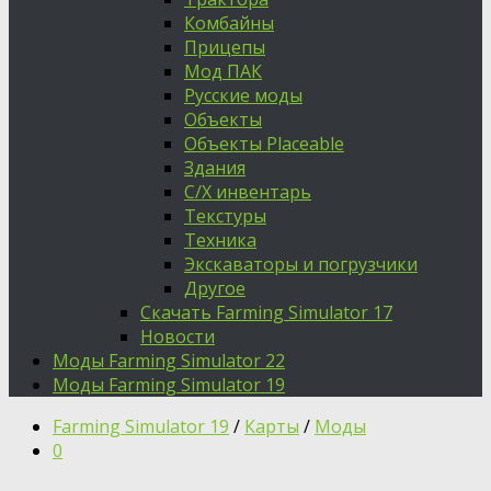
Комбайны
Прицепы
Мод ПАК
Русские моды
Объекты
Объекты Placeable
Здания
С/Х инвентарь
Текстуры
Техника
Экскаваторы и погрузчики
Другое
Скачать Farming Simulator 17
Новости
Моды Farming Simulator 22
Моды Farming Simulator 19
Farming Simulator 19
/
Карты
/
Моды
0