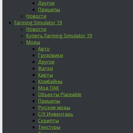
Другое
Прицепы
Новости
Farming Simulator 19
Новости
Купить Farming Simulator 19
Моды
Авто
Грузовики
Другое
Жатки
Карты
Комбайны
Мод ПАК
Объекты Placeable
Прицепы
Русские моды
С/Х Инвентарь
Скрипты
Текстуры