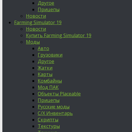
Другое
Прицепы
Новости
Farming Simulator 19
Новости
Купить Farming Simulator 19
Моды
Авто
Грузовики
Другое
Жатки
Карты
Комбайны
Мод ПАК
Объекты Placeable
Прицепы
Русские моды
С/Х Инвентарь
Скрипты
Текстуры