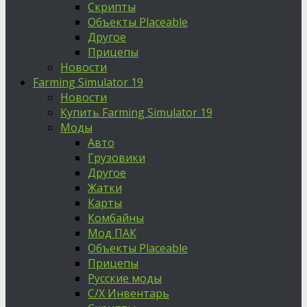
Скрипты
Объекты Placeable
Другое
Прицепы
Новости
Farming Simulator 19
Новости
Купить Farming Simulator 19
Моды
Авто
Грузовики
Другое
Жатки
Карты
Комбайны
Мод ПАК
Объекты Placeable
Прицепы
Русские моды
С/Х Инвентарь