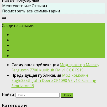
Новые
Популярные
Межтекстовые Отзывы
Посмотреть все комментарии
Следите за нами:
Следующая публикация
Мод трактор Massey
Ferguson 7700 kuulbult FM v1.0.0.0 FS19
Предыдущая публикация
Moд комбайн
Eagle355th John Deere CR1090 VE v1.0 Farming
Simulator 19
Найти:
Категории