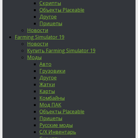
Скрипты
Объекты Placeable
Другое
Прицепы
Новости
Farming Simulator 19
Новости
Купить Farming Simulator 19
Моды
Авто
Грузовики
Другое
Жатки
Карты
Комбайны
Мод ПАК
Объекты Placeable
Прицепы
Русские моды
С/Х Инвентарь