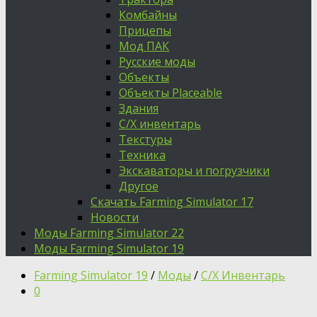
Комбайны
Прицепы
Мод ПАК
Русские моды
Объекты
Объекты Placeable
Здания
С/Х инвентарь
Текстуры
Техника
Экскаваторы и погрузчики
Другое
Скачать Farming Simulator 17
Новости
Моды Farming Simulator 22
Моды Farming Simulator 19
Farming Simulator 19
/
Моды
/
С/Х Инвентарь
0