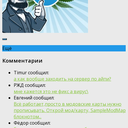
Ещё
Комментарии
Timur сообщил:
а как вообще заходить на сервер по айпи?
РЖД сообщил:
мне кажется это не фикс а вирус\
Евгений сообщил:
Всё работает,просто в модовские карты нужно
прописывать. Открой мод/карту, SampleModMap
блокнотом...
Фёдор сообщил: