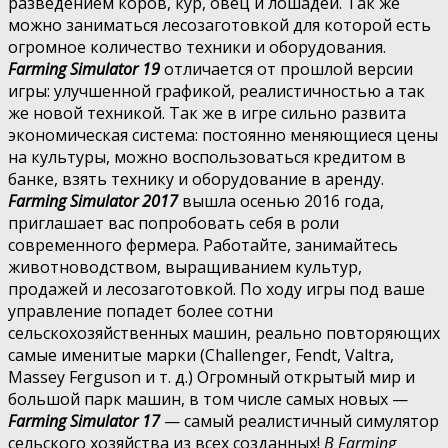
разведением коров, кур, овец и лошадей. Так же
можно заниматься лесозаготовкой для которой есть
огромное количество техники и оборудования.
Farming Simulator 19
отличается от прошлой версии
игры: улучшенной графикой, реалистичностью а так
же новой техникой. Так же в игре сильно развита
экономическая система: постоянно меняющиеся цены
на культуры, можно воспользоваться кредитом в
банке, взять технику и оборудование в аренду.
Farming Simulator 2017
вышла осенью 2016 года,
приглашает вас попробовать себя в роли
современного фермера. Работайте, занимайтесь
животноводством, выращиванием культур,
продажей и лесозаготовкой. По ходу игры под ваше
управление попадет более сотни
сельскохозяйственных машин, реально повторяющих
самые именитые марки (Challenger, Fendt, Valtra,
Massey Ferguson и т. д.) Огромный открытый мир и
большой парк машин, в том числе самых новых —
Farming Simulator 17
— самый реалистичный симулятор
сельского хозяйства из всех созданных!
В Farming