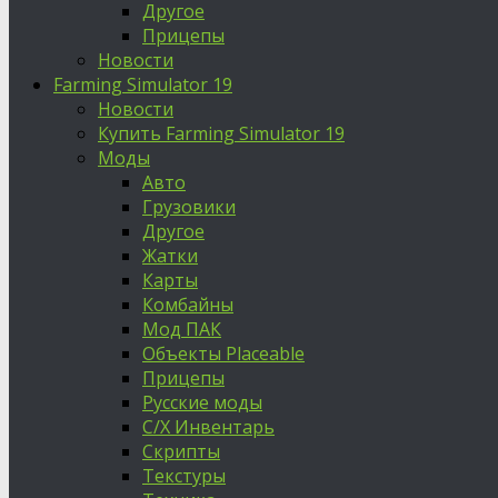
Другое
Прицепы
Новости
Farming Simulator 19
Новости
Купить Farming Simulator 19
Моды
Авто
Грузовики
Другое
Жатки
Карты
Комбайны
Мод ПАК
Объекты Placeable
Прицепы
Русские моды
С/Х Инвентарь
Скрипты
Текстуры