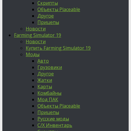
Скрипты
Объекты Placeable
Другое
Прицепы
Новости
Farming Simulator 19
Новости
Купить Farming Simulator 19
Моды
Авто
Грузовики
Другое
Жатки
Карты
Комбайны
Мод ПАК
Объекты Placeable
Прицепы
Русские моды
С/Х Инвентарь