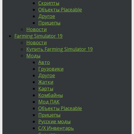
Скрипты
Объекты Placeable
Другое
Прицепы
Новости
Farming Simulator 19
Новости
Купить Farming Simulator 19
Моды
Авто
Грузовики
Другое
Жатки
Карты
Комбайны
Мод ПАК
Объекты Placeable
Прицепы
Русские моды
С/Х Инвентарь