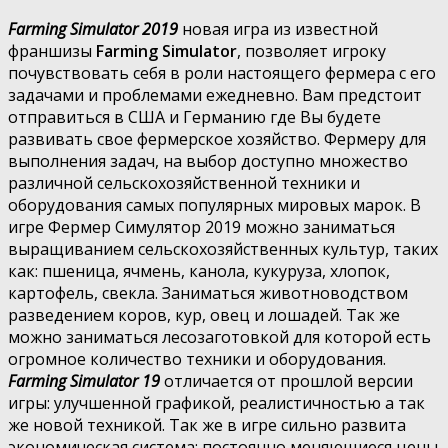
Farming Simulator 2019
новая игра из известной
франшизы
Farming Simulator
, позволяет игроку
почувствовать себя в роли настоящего фермера с его
задачами и проблемами ежедневно. Вам предстоит
отправиться в США и Германию где Вы будете
развивать свое фермерское хозяйство. Фермеру для
выполнения задач, на выбор доступно множество
различной сельскохозяйственной техники и
оборудования самых популярных мировых марок. В
игре Фермер Симулятор 2019 можно заниматься
выращиванием сельскохозяйственных культур, таких
как: пшеница, ячмень, канола, кукуруза, хлопок,
картофель, свекла. Заниматься животноводством
разведением коров, кур, овец и лошадей. Так же
можно заниматься лесозаготовкой для которой есть
огромное количество техники и оборудования.
Farming Simulator 19
отличается от прошлой версии
игры: улучшенной графикой, реалистичностью а так
же новой техникой. Так же в игре сильно развита
экономическая система: постоянно меняющиеся цены