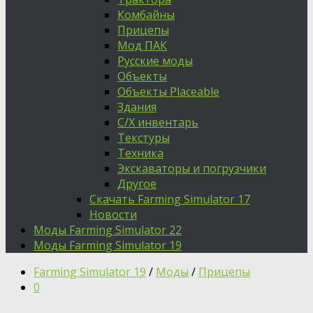
Комбайны
Прицепы
Мод ПАК
Русские моды
Объекты
Объекты Placeable
Здания
С/Х инвентарь
Текстуры
Техника
Экскаваторы и погрузчики
Другое
Скачать Farming Simulator 17
Новости
Моды Farming Simulator 22
Моды Farming Simulator 19
Farming Simulator 19
/
Моды
/
Прицепы
0