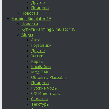
Другое
Прицепы
Новости
Farming Simulator 19
Новости
Купить Farming Simulator 19
Моды
Авто
Грузовики
Другое
Жатки
Карты
Комбайны
Мод ПАК
Объекты Placeable
Прицепы
Русские моды
С/Х Инвентарь
Скрипты
Текстуры