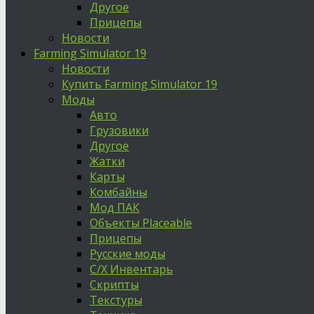
Другое
Прицепы
Новости
Farming Simulator 19
Новости
Купить Farming Simulator 19
Моды
Авто
Грузовики
Другое
Жатки
Карты
Комбайны
Мод ПАК
Объекты Placeable
Прицепы
Русские моды
С/Х Инвентарь
Скрипты
Текстуры