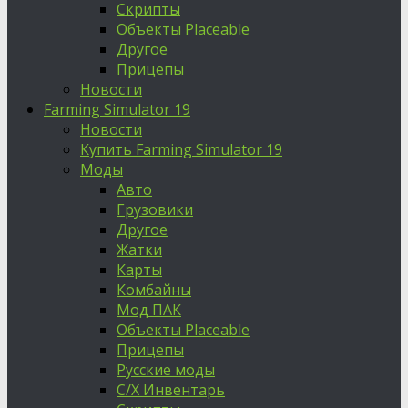
Скрипты
Объекты Placeable
Другое
Прицепы
Новости
Farming Simulator 19
Новости
Купить Farming Simulator 19
Моды
Авто
Грузовики
Другое
Жатки
Карты
Комбайны
Мод ПАК
Объекты Placeable
Прицепы
Русские моды
С/Х Инвентарь