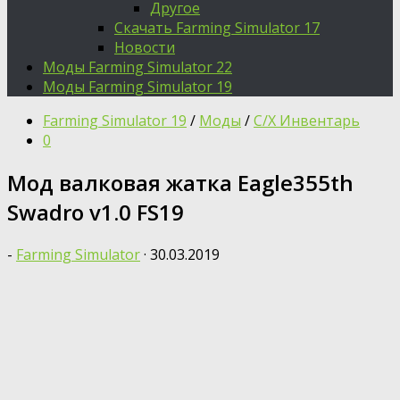
Другое
Скачать Farming Simulator 17
Новости
Моды Farming Simulator 22
Моды Farming Simulator 19
Farming Simulator 19
/
Моды
/
С/Х Инвентарь
0
Moд валковая жатка Eagle355th
Swadro v1.0 FS19
-
Farming Simulator
·
30.03.2019