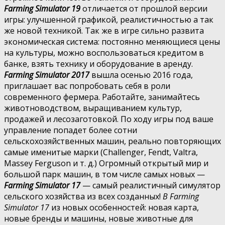
Farming Simulator 19
отличается от прошлой версии
игры: улучшенной графикой, реалистичностью а так
же новой техникой. Так же в игре сильно развита
экономическая система: постоянно меняющиеся цены
на культуры, можно воспользоваться кредитом в
банке, взять технику и оборудование в аренду.
Farming Simulator 2017
вышла осенью 2016 года,
приглашает вас попробовать себя в роли
современного фермера. Работайте, занимайтесь
животноводством, выращиванием культур,
продажей и лесозаготовкой. По ходу игры под ваше
управление попадет более сотни
сельскохозяйственных машин, реально повторяющих
самые именитые марки (Challenger, Fendt, Valtra,
Massey Ferguson и т. д.) Огромный открытый мир и
большой парк машин, в том числе самых новых —
Farming Simulator 17
— самый реалистичный симулятор
сельского хозяйства из всех созданных!
В Farming
Simulator 17
из новых особенностей: новая карта,
новые бренды и машины, новые животные для