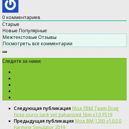
0
комментариев
Старые
Новые
Популярные
Межтекстовые Отзывы
Посмотреть все комментарии
Следите за нами:
Следующая публикация
Мод FBM Team Drag
hose slurry tank set galvanized 16m v1.0 FS19
Предыдущая публикация
Moд BM 1200 v1.0.0.0
Farming Simulator 2019