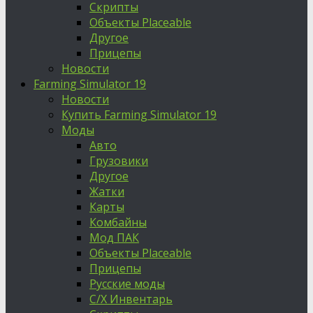
Скрипты
Объекты Placeable
Другое
Прицепы
Новости
Farming Simulator 19
Новости
Купить Farming Simulator 19
Моды
Авто
Грузовики
Другое
Жатки
Карты
Комбайны
Мод ПАК
Объекты Placeable
Прицепы
Русские моды
С/Х Инвентарь