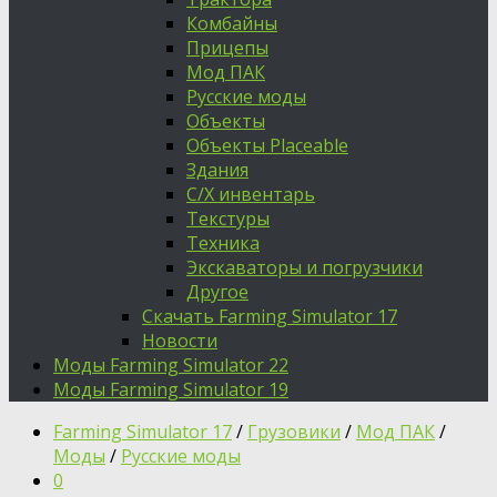
Комбайны
Прицепы
Мод ПАК
Русские моды
Объекты
Объекты Placeable
Здания
С/Х инвентарь
Текстуры
Техника
Экскаваторы и погрузчики
Другое
Скачать Farming Simulator 17
Новости
Моды Farming Simulator 22
Моды Farming Simulator 19
Farming Simulator 17
/
Грузовики
/
Мод ПАК
/
Моды
/
Русские моды
0