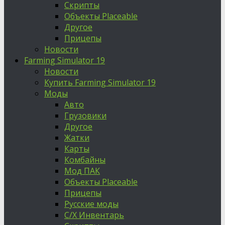
Скрипты
Объекты Placeable
Другое
Прицепы
Новости
Farming Simulator 19
Новости
Купить Farming Simulator 19
Моды
Авто
Грузовики
Другое
Жатки
Карты
Комбайны
Мод ПАК
Объекты Placeable
Прицепы
Русские моды
С/Х Инвентарь