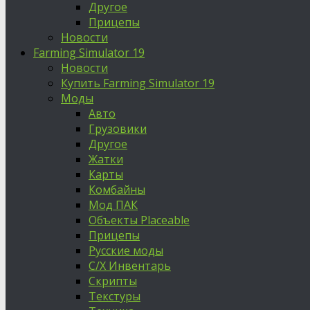
Другое
Прицепы
Новости
Farming Simulator 19
Новости
Купить Farming Simulator 19
Моды
Авто
Грузовики
Другое
Жатки
Карты
Комбайны
Мод ПАК
Объекты Placeable
Прицепы
Русские моды
С/Х Инвентарь
Скрипты
Текстуры