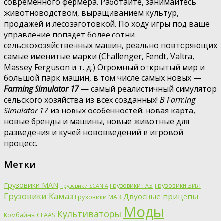
современного фермера. Работайте, занимайтесь
животноводством, выращиванием культур,
продажей и лесозаготовкой. По ходу игры под ваше
управление попадет более сотни
сельскохозяйственных машин, реально повторяющих
самые именитые марки (Challenger, Fendt, Valtra,
Massey Ferguson и т. д.) Огромный открытый мир и
большой парк машин, в том числе самых новых —
Farming Simulator 17
— самый реалистичный симулятор
сельского хозяйства из всех созданных!
В Farming
Simulator 17
из новых особенностей: новая карта,
новые бренды и машины, новые животные для
разведения и кучей нововведений в игровой
процесс.
Метки
Грузовики MAN
Грузовики ГАЗ
Грузовики ЗИЛ
Грузовики SCANIA
Грузовики Камаз
Двуосные прицепы
Грузовики МАЗ
Моды
Культиваторы
Комбайны CLAAS