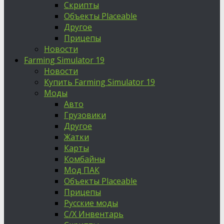
Скрипты
Объекты Placeable
Другое
Прицепы
Новости
Farming Simulator 19
Новости
Купить Farming Simulator 19
Моды
Авто
Грузовики
Другое
Жатки
Карты
Комбайны
Мод ПАК
Объекты Placeable
Прицепы
Русские моды
С/Х Инвентарь