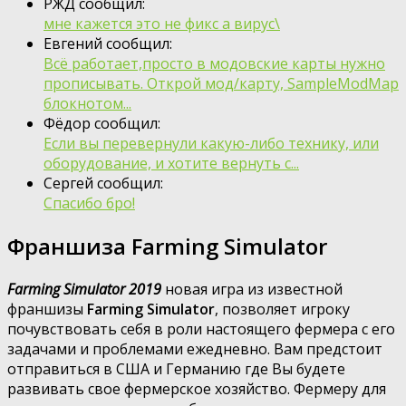
РЖД сообщил:
мне кажется это не фикс а вирус\
Евгений сообщил:
Всё работает,просто в модовские карты нужно
прописывать. Открой мод/карту, SampleModMap
блокнотом...
Фёдор сообщил:
Если вы перевернули какую-либо технику, или
оборудование, и хотите вернуть с...
Сергей сообщил:
Спасибо бро!
Франшиза Farming Simulator
Farming Simulator 2019
новая игра из известной
франшизы
Farming Simulator
, позволяет игроку
почувствовать себя в роли настоящего фермера с его
задачами и проблемами ежедневно. Вам предстоит
отправиться в США и Германию где Вы будете
развивать свое фермерское хозяйство. Фермеру для