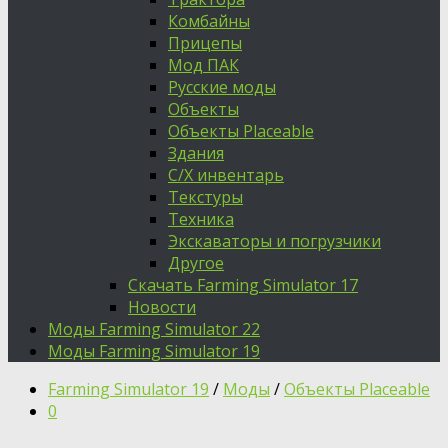
Комбайны
Прицепы
Мод ПАК
Русские моды
Объекты
Объекты Placeable
Здания
С/Х инвентарь
Текстуры
Техника
Экскаваторы и погрузчики
Другое
Скачать Farming Simulator 17
Новости
Моды Farming Simulator 22
Моды Farming Simulator 19
Farming Simulator 19
/
Моды
/
Объекты Placeable
0