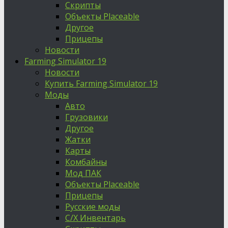
Скрипты
Объекты Placeable
Другое
Прицепы
Новости
Farming Simulator 19
Новости
Купить Farming Simulator 19
Моды
Авто
Грузовики
Другое
Жатки
Карты
Комбайны
Мод ПАК
Объекты Placeable
Прицепы
Русские моды
С/Х Инвентарь