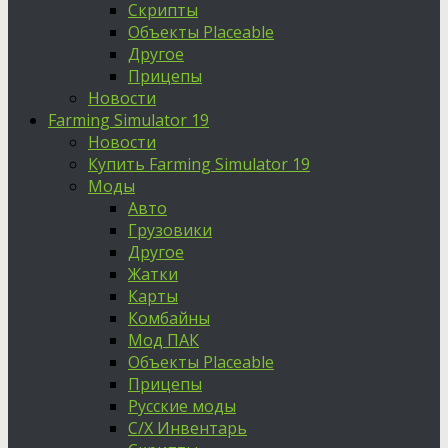
Скрипты
Объекты Placeable
Другое
Прицепы
Новости
Farming Simulator 19
Новости
Купить Farming Simulator 19
Моды
Авто
Грузовики
Другое
Жатки
Карты
Комбайны
Мод ПАК
Объекты Placeable
Прицепы
Русские моды
С/Х Инвентарь