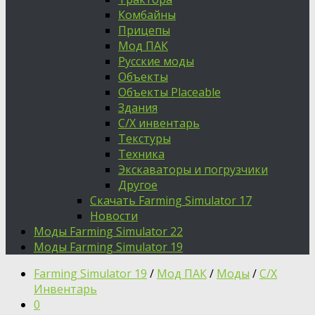
Комбайны
Прицепы
Мод ПАК
Русские моды
Объекты
Объекты Placeable
Здания
С/Х инвентарь
Текстуры
Техника
Экскаваторы и погрузчики
Другое
Скачать Farming Simulator 17
Новости
Моды Farming Simulator 22
Моды Farming Simulator 19
Farming Simulator 19
/
Мод ПАК
/
Моды
/
С/Х
Инвентарь
0