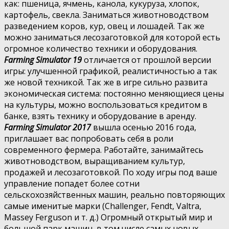
как: пшеница, ячмень, канола, кукуруза, хлопок,
картофель, свекла. Заниматься животноводством
разведением коров, кур, овец и лошадей. Так же
можно заниматься лесозаготовкой для которой есть
огромное количество техники и оборудования.
Farming Simulator 19
отличается от прошлой версии
игры: улучшенной графикой, реалистичностью а так
же новой техникой. Так же в игре сильно развита
экономическая система: постоянно меняющиеся цены
на культуры, можно воспользоваться кредитом в
банке, взять технику и оборудование в аренду.
Farming Simulator 2017
вышла осенью 2016 года,
приглашает вас попробовать себя в роли
современного фермера. Работайте, занимайтесь
животноводством, выращиванием культур,
продажей и лесозаготовкой. По ходу игры под ваше
управление попадет более сотни
сельскохозяйственных машин, реально повторяющих
самые именитые марки (Challenger, Fendt, Valtra,
Massey Ferguson и т. д.) Огромный открытый мир и
большой парк машин, в том числе самых новых —