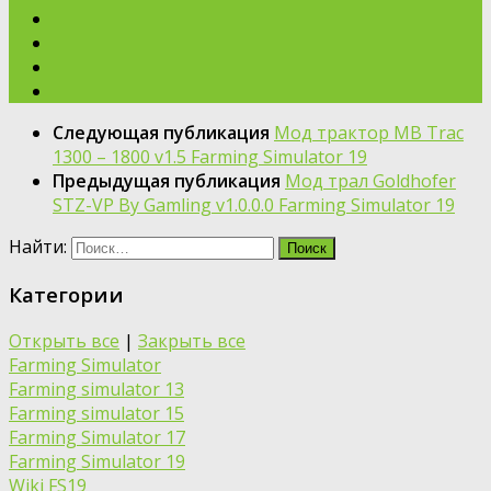
Следующая публикация
Мод трактор MB Trac
1300 – 1800 v1.5 Farming Simulator 19
Предыдущая публикация
Мод трал Goldhofer
STZ-VP By Gamling v1.0.0.0 Farming Simulator 19
Найти:
Категории
Открыть все
|
Закрыть все
Farming Simulator
Farming simulator 13
Farming simulator 15
Farming Simulator 17
Farming Simulator 19
Wiki FS19