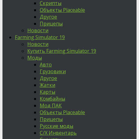
Скрипты
Объекты Placeable
Другое
Прицепы
Новости
Farming Simulator 19
Новости
Купить Farming Simulator 19
Моды
Авто
Грузовики
Другое
Жатки
Карты
Комбайны
Мод ПАК
Объекты Placeable
Прицепы
Русские моды
С/Х Инвентарь