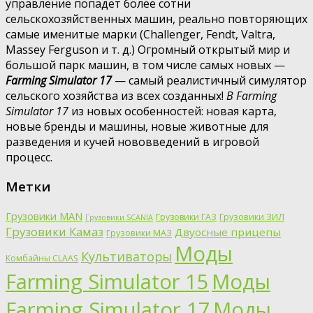
управление попадет более сотни
сельскохозяйственных машин, реально повторяющих
самые именитые марки (Challenger, Fendt, Valtra,
Massey Ferguson и т. д.) Огромный открытый мир и
большой парк машин, в том числе самых новых —
Farming Simulator 17
— самый реалистичный симулятор
сельского хозяйства из всех созданных!
В Farming
Simulator 17
из новых особенностей: новая карта,
новые бренды и машины, новые животные для
разведения и кучей нововведений в игровой
процесс.
Метки
Грузовики MAN
Грузовики ГАЗ
Грузовики ЗИЛ
Грузовики SCANIA
Грузовики Камаз
Двуосные прицепы
Грузовики МАЗ
Моды
Культиваторы
Комбайны CLAAS
Farming Simulator 15
Моды
Farming Simulator 17
Моды