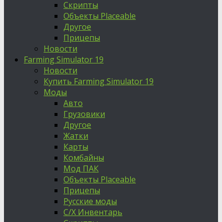
Скрипты
Объекты Placeable
Другое
Прицепы
Новости
Farming Simulator 19
Новости
Купить Farming Simulator 19
Моды
Авто
Грузовики
Другое
Жатки
Карты
Комбайны
Мод ПАК
Объекты Placeable
Прицепы
Русские моды
С/Х Инвентарь