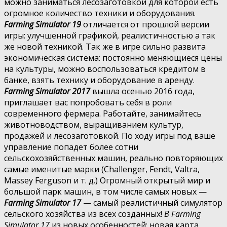
можно заниматься лесозаготовкой для которой есть
огромное количество техники и оборудования.
Farming Simulator 19
отличается от прошлой версии
игры: улучшенной графикой, реалистичностью а так
же новой техникой. Так же в игре сильно развита
экономическая система: постоянно меняющиеся цены
на культуры, можно воспользоваться кредитом в
банке, взять технику и оборудование в аренду.
Farming Simulator 2017
вышла осенью 2016 года,
приглашает вас попробовать себя в роли
современного фермера. Работайте, занимайтесь
животноводством, выращиванием культур,
продажей и лесозаготовкой. По ходу игры под ваше
управление попадет более сотни
сельскохозяйственных машин, реально повторяющих
самые именитые марки (Challenger, Fendt, Valtra,
Massey Ferguson и т. д.) Огромный открытый мир и
большой парк машин, в том числе самых новых —
Farming Simulator 17
— самый реалистичный симулятор
сельского хозяйства из всех созданных!
В Farming
Simulator 17
из новых особенностей: новая карта,