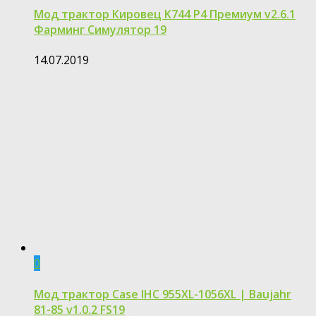
Мод трактор Кировец K744 Р4 Премиум v2.6.1
Фарминг Симулятор 19
14.07.2019
0
Мод трактор Case IHC 955XL-1056XL | Baujahr
81-85 v1.0.2 FS19