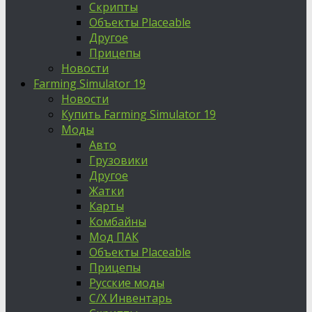
Скрипты
Объекты Placeable
Другое
Прицепы
Новости
Farming Simulator 19
Новости
Купить Farming Simulator 19
Моды
Авто
Грузовики
Другое
Жатки
Карты
Комбайны
Мод ПАК
Объекты Placeable
Прицепы
Русские моды
С/Х Инвентарь