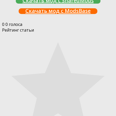
Скачать мод с SharedMods
Скачать мод с ModsBase
0
0
голоса
Рейтинг статьи