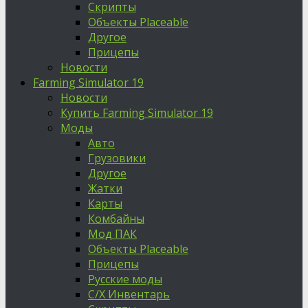
Скрипты
Объекты Placeable
Другое
Прицепы
Новости
Farming Simulator 19
Новости
Купить Farming Simulator 19
Моды
Авто
Грузовики
Другое
Жатки
Карты
Комбайны
Мод ПАК
Объекты Placeable
Прицепы
Русские моды
С/Х Инвентарь