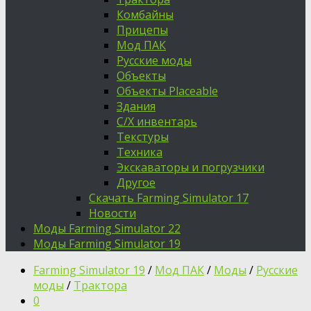
Комбайны
Прицепы
Мод ПАК
Русские моды
Объекты
Объекты Placeable
Здания
С/Х инвентарь
Текстуры
Техника
Экскаваторы и погрузчики
Другое
Скачать Farming Simulator 17
Новости
Моды Farming Simulator 22
Моды Farming Simulator 19
Farming Simulator 19
/
Мод ПАК
/
Моды
/
Русские
моды
/
Трактора
0