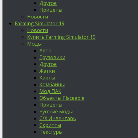
Другое
Прицепы
Новости
Farming Simulator 19
Новости
Купить Farming Simulator 19
Моды
Авто
Грузовики
Другое
Жатки
Карты
Комбайны
Мод ПАК
Объекты Placeable
Прицепы
Русские моды
С/Х Инвентарь
Скрипты
Текстуры