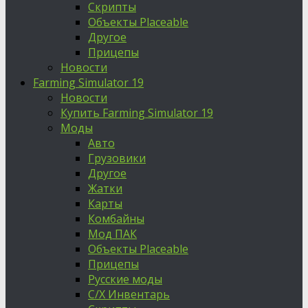
Скрипты
Объекты Placeable
Другое
Прицепы
Новости
Farming Simulator 19
Новости
Купить Farming Simulator 19
Моды
Авто
Грузовики
Другое
Жатки
Карты
Комбайны
Мод ПАК
Объекты Placeable
Прицепы
Русские моды
С/Х Инвентарь