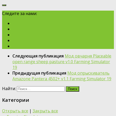
Следите за нами:
Следующая публикация
Moд овчарня Placeable
open range sheep pasture v1.0 Farming Simulator
19
Предыдущая публикация
Moд опрыскиватель
Amazone Pantera 4502+ v1.1 Farming Simulator 19
Найти:
Категории
Открыть все
|
Закрыть все