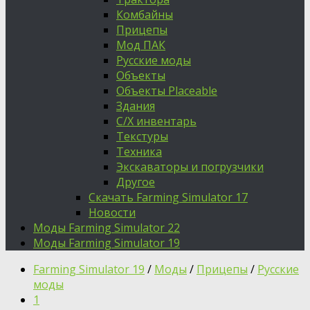
Комбайны
Прицепы
Мод ПАК
Русские моды
Объекты
Объекты Placeable
Здания
С/Х инвентарь
Текстуры
Техника
Экскаваторы и погрузчики
Другое
Скачать Farming Simulator 17
Новости
Моды Farming Simulator 22
Моды Farming Simulator 19
Farming Simulator 19
/
Моды
/
Прицепы
/
Русские
моды
1