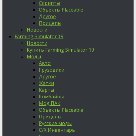
Скрипты
Объекты Placeable
Другое
Прицепы
Новости
Farming Simulator 19
Новости
Купить Farming Simulator 19
Моды
Авто
Грузовики
Другое
Жатки
Карты
Комбайны
Мод ПАК
Объекты Placeable
Прицепы
Русские моды
С/Х Инвентарь