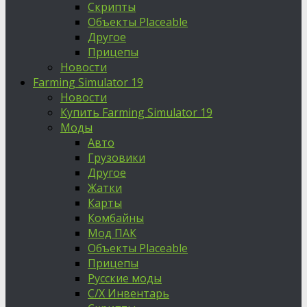
Скрипты
Объекты Placeable
Другое
Прицепы
Новости
Farming Simulator 19
Новости
Купить Farming Simulator 19
Моды
Авто
Грузовики
Другое
Жатки
Карты
Комбайны
Мод ПАК
Объекты Placeable
Прицепы
Русские моды
С/Х Инвентарь