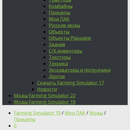
Комбайны
Прицепы
Мод ПАК
Русские моды
Объекты
Объекты Placeable
Здания
С/Х инвентарь
Текстуры
Техника
Экскаваторы и погрузчики
Другое
Скачать Farming Simulator 17
Новости
Моды Farming Simulator 22
Моды Farming Simulator 19
Farming Simulator 19
/
Мод ПАК
/
Моды
/
Прицепы
0