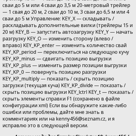
сваи до 5 м или 4 сваи до 3,5 м 20-метровый трейлер
— 1 свая до 20 м, 2 сваи до 10 м, 3 сваи до 6,5 м или 4
сваи до 5 м Управление: KEY_X — складывать /
раскладывать дополнительные вилки (трейлеры 15 и
20 м) KEY_B — запустить автозагрузку KEY_Y — начать
разгрузку KEY_O — изменить сторону (влево /
вправо) KEY_KP_enter — изменить количество свай
KEY_KP_period — переключиться на следующую кучу
KEY_KP_minus — сдвигать позицию выгрузки
KEY_KP_plus — изменить размер позиции выгрузки
KEY_KP_0 — повернуть позицию разгрузки
KEY_KP_multiply — показать / скрыть позицию
загрузки (текущая куча) KEY_KP_divide — показать /
скрыть позицию выгрузки KEY_lctrl KEY_t — показать /
скрыть элементы справки F1 (сохранено в файле
конфигурации xml) Если вы обнаружите какие-либо
ошибки или проблемы, дайте мне знать в
комментариях или на kenny456@seznam.cz, и я
исправлю это в следующей версии.