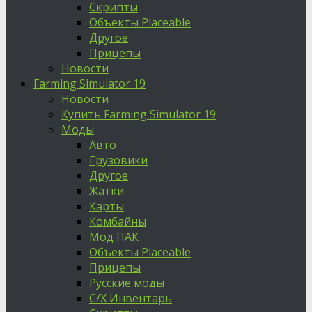
Скрипты
Объекты Placeable
Другое
Прицепы
Новости
Farming Simulator 19
Новости
Купить Farming Simulator 19
Моды
Авто
Грузовики
Другое
Жатки
Карты
Комбайны
Мод ПАК
Объекты Placeable
Прицепы
Русские моды
С/Х Инвентарь