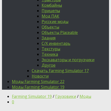
Комбайны
Прицепы
Мод ПАК
Русские моды
Объекты
Объекты Placeable
Здания
С/Х инвентарь
Текстуры
Техника
Экскаваторы и погрузчики
Другое
Скачать Farming Simulator 17
Новости
Моды Farming Simulator 22
Моды Farming Simulator 19
Farming Simulator 19
/
Грузовики
/
Моды
0