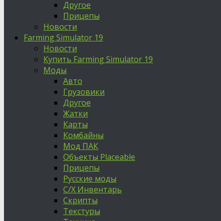
Другое
Прицепы
Новости
Farming Simulator 19
Новости
Купить Farming Simulator 19
Моды
Авто
Грузовики
Другое
Жатки
Карты
Комбайны
Мод ПАК
Объекты Placeable
Прицепы
Русские моды
С/Х Инвентарь
Скрипты
Текстуры