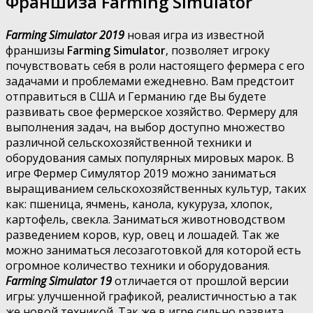
Франшиза Farming Simulator
Farming Simulator 2019
новая игра из известной
франшизы
Farming Simulator
, позволяет игроку
почувствовать себя в роли настоящего фермера с его
задачами и проблемами ежедневно. Вам предстоит
отправиться в США и Германию где Вы будете
развивать свое фермерское хозяйство. Фермеру для
выполнения задач, на выбор доступно множество
различной сельскохозяйственной техники и
оборудования самых популярных мировых марок. В
игре Фермер Симулятор 2019 можно заниматься
выращиванием сельскохозяйственных культур, таких
как: пшеница, ячмень, канола, кукуруза, хлопок,
картофель, свекла. Заниматься животноводством
разведением коров, кур, овец и лошадей. Так же
можно заниматься лесозаготовкой для которой есть
огромное количество техники и оборудования.
Farming Simulator 19
отличается от прошлой версии
игры: улучшенной графикой, реалистичностью а так
же новой техникой. Так же в игре сильно развита