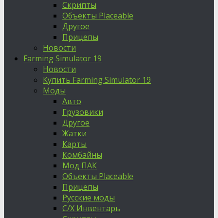
Скрипты
Объекты Placeable
Другое
Прицепы
Новости
Farming Simulator 19
Новости
Купить Farming Simulator 19
Моды
Авто
Грузовики
Другое
Жатки
Карты
Комбайны
Мод ПАК
Объекты Placeable
Прицепы
Русские моды
С/Х Инвентарь