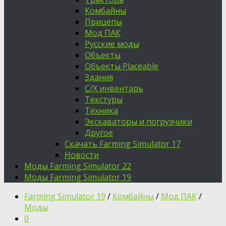
Комбайны
Прицепы
Мод ПАК
Русские моды
Объекты
Объекты Placeable
Здания
С/Х инвентарь
Текстуры
Техника
Экскаваторы и погрузчики
Другое
Скачать Farming Simulator 17
Новости
Моды Farming Simulator 22
Моды Farming Simulator 19
Farming Simulator 19
/
Комбайны
/
Мод ПАК
/
Моды
0