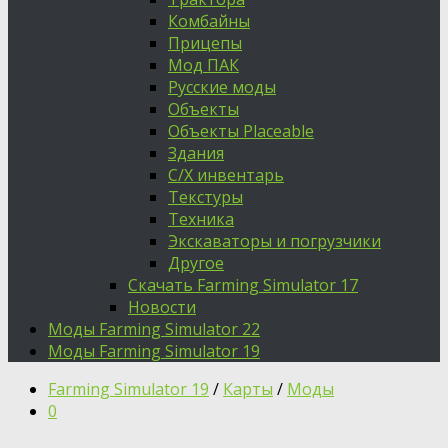
Комбайны
Прицепы
Мод ПАК
Русские моды
Объекты
Объекты Placeable
Здания
С/Х инвентарь
Текстуры
Техника
Экскаваторы и погрузчики
Другое
Скачать Farming Simulator 17
Новости
Моды Farming Simulator 22
Моды Farming Simulator 19
Farming Simulator 19
/
Карты
/
Моды
0