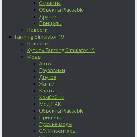
Скрипты
Объекты Placeable
Другое
Прицепы
Новости
Farming Simulator 19
Новости
Купить Farming Simulator 19
Моды
Авто
Грузовики
Другое
Жатки
Карты
Комбайны
Мод ПАК
Объекты Placeable
Прицепы
Русские моды
С/Х Инвентарь