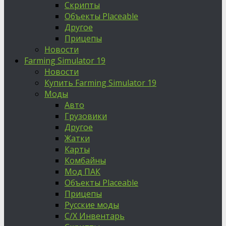
Скрипты
Объекты Placeable
Другое
Прицепы
Новости
Farming Simulator 19
Новости
Купить Farming Simulator 19
Моды
Авто
Грузовики
Другое
Жатки
Карты
Комбайны
Мод ПАК
Объекты Placeable
Прицепы
Русские моды
С/Х Инвентарь