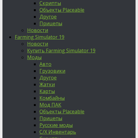
Скрипты
Объекты Placeable
Другое
Прицепы
Новости
Farming Simulator 19
Новости
Купить Farming Simulator 19
Моды
Авто
Грузовики
Другое
Жатки
Карты
Комбайны
Мод ПАК
Объекты Placeable
Прицепы
Русские моды
С/Х Инвентарь