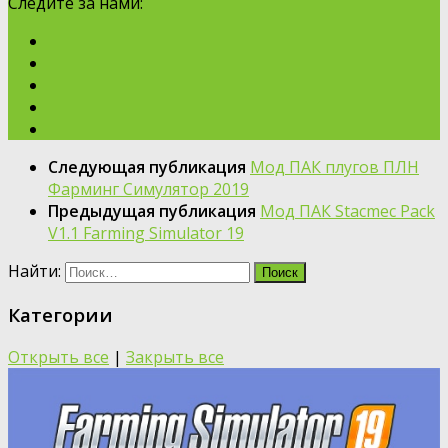
Следите за нами:
Следующая публикация
Мод ПАК плугов ПЛН
Фарминг Симулятор 2019
Предыдущая публикация
Мод ПАК Stacmec Pack
V1.1 Farming Simulator 19
Найти:
Категории
Открыть все
|
Закрыть все