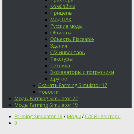
Комбайны
Прицепы
Мод ПАК
Русские моды
Объекты
Объекты Placeable
Здания
С/Х инвентарь
Текстуры
Техника
Экскаваторы и погрузчики
Другое
Скачать Farming Simulator 17
Новости
Моды Farming Simulator 22
Моды Farming Simulator 19
Farming Simulator 19
/
Моды
/
С/Х Инвентарь
0