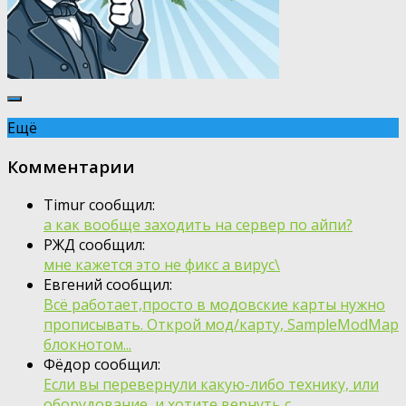
Ещё
Комментарии
Timur сообщил:
а как вообще заходить на сервер по айпи?
РЖД сообщил:
мне кажется это не фикс а вирус\
Евгений сообщил:
Всё работает,просто в модовские карты нужно
прописывать. Открой мод/карту, SampleModMap
блокнотом...
Фёдор сообщил:
Если вы перевернули какую-либо технику, или
оборудование, и хотите вернуть с...