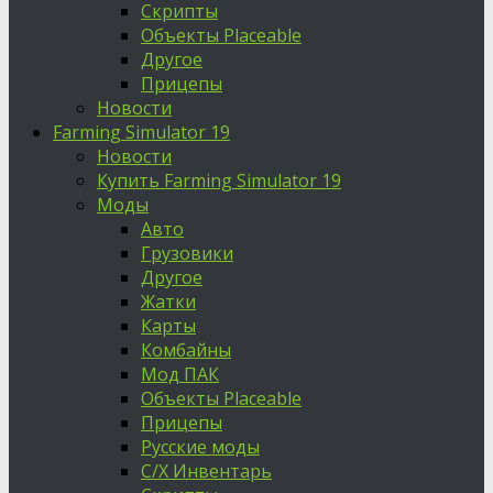
Скрипты
Объекты Placeable
Другое
Прицепы
Новости
Farming Simulator 19
Новости
Купить Farming Simulator 19
Моды
Авто
Грузовики
Другое
Жатки
Карты
Комбайны
Мод ПАК
Объекты Placeable
Прицепы
Русские моды
С/Х Инвентарь