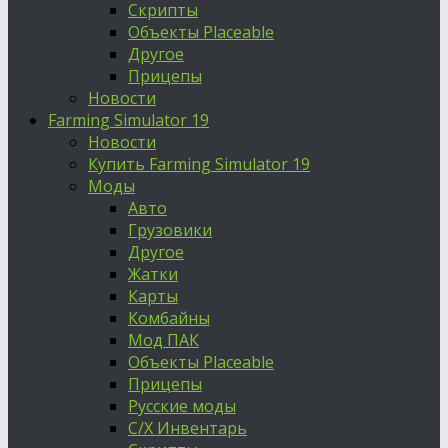
Скрипты
Объекты Placeable
Другое
Прицепы
Новости
Farming Simulator 19
Новости
Купить Farming Simulator 19
Моды
Авто
Грузовики
Другое
Жатки
Карты
Комбайны
Мод ПАК
Объекты Placeable
Прицепы
Русские моды
С/Х Инвентарь