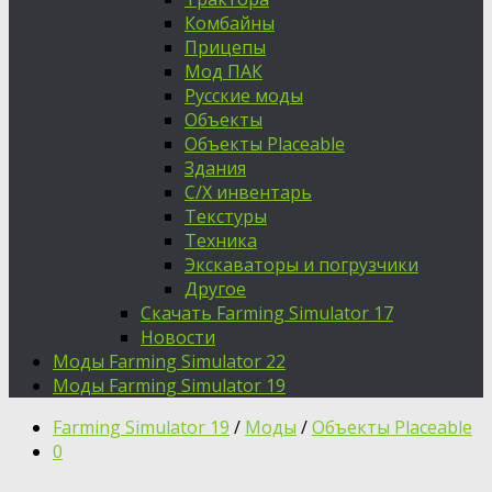
Комбайны
Прицепы
Мод ПАК
Русские моды
Объекты
Объекты Placeable
Здания
С/Х инвентарь
Текстуры
Техника
Экскаваторы и погрузчики
Другое
Скачать Farming Simulator 17
Новости
Моды Farming Simulator 22
Моды Farming Simulator 19
Farming Simulator 19
/
Моды
/
Объекты Placeable
0