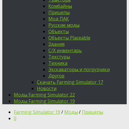
Комбайны
Прицепы
Мод ПАК
Русские моды
Объекты
Объекты Placeable
Здания
С/Х инвентарь
Текстуры
Техника
Экскаваторы и погрузчики
Другое
Скачать Farming Simulator 17
Новости
Моды Farming Simulator 22
Моды Farming Simulator 19
Farming Simulator 19
/
Моды
/
Прицепы
0