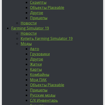
Скрипты
Объекты Placeable
Другое
Прицепы
Новости
Farming Simulator 19
Новости
Купить Farming Simulator 19
Моды
Авто
Грузовики
Другое
Жатки
Карты
Комбайны
Мод ПАК
Объекты Placeable
Прицепы
Русские моды
С/Х Инвентарь