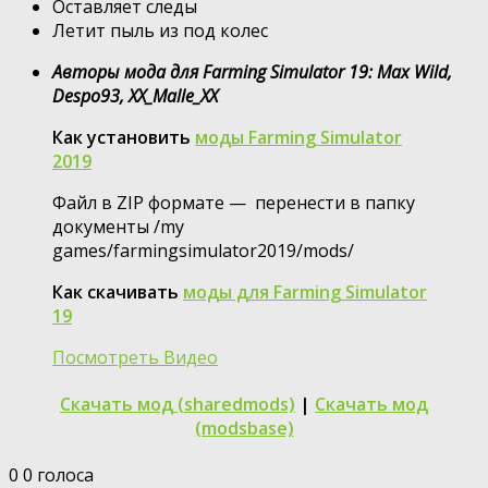
Оставляет следы
Летит пыль из под колес
Авторы мода для Farming Simulator 19: Max Wild,
Despo93, XX_Malle_XX
Как установить
моды Farming Simulator
2019
Файл в ZIP формате — перенести в папку
документы /my
games/farmingsimulator2019/mods/
Как скачивать
моды для Farming Simulator
19
Посмотреть Видео
Скачать мод (sharedmods)
|
Скачать мод
(modsbase)
0
0
голоса