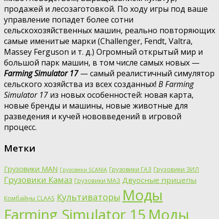
продажей и лесозаготовкой. По ходу игры под ваше
управление попадет более сотни
сельскохозяйственных машин, реально повторяющих
самые именитые марки (Challenger, Fendt, Valtra,
Massey Ferguson и т. д.) Огромный открытый мир и
большой парк машин, в том числе самых новых —
Farming Simulator 17
— самый реалистичный симулятор
сельского хозяйства из всех созданных!
В Farming
Simulator 17
из новых особенностей: новая карта,
новые бренды и машины, новые животные для
разведения и кучей нововведений в игровой
процесс.
Метки
Грузовики MAN
Грузовики ГАЗ
Грузовики ЗИЛ
Грузовики SCANIA
Грузовики Камаз
Двуосные прицепы
Грузовики МАЗ
Моды
Культиваторы
Комбайны CLAAS
Farming Simulator 15
Моды