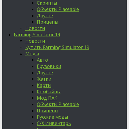
Скрипты
Объекты Placeable
Другое
Прицепы
Новости
Farming Simulator 19
Новости
Купить Farming Simulator 19
Моды
Авто
Грузовики
Другое
Жатки
Карты
Комбайны
Мод ПАК
Объекты Placeable
Прицепы
Русские моды
С/Х Инвентарь