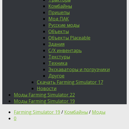
Комбайны
Прицепы
Мод ПАК
Русские моды
Объекты
Объекты Placeable
Здания
С/Х инвентарь
Текстуры
Техника
Экскаваторы и погрузчики
Другое
Скачать Farming Simulator 17
Новости
Моды Farming Simulator 22
Моды Farming Simulator 19
Farming Simulator 19
/
Комбайны
/
Моды
0