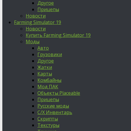
Другое
Прицепы
Новости
Farming Simulator 19
Новости
Купить Farming Simulator 19
Моды
Авто
Грузовики
Другое
Жатки
Карты
Комбайны
Мод ПАК
Объекты Placeable
Прицепы
Русские моды
С/Х Инвентарь
Скрипты
Текстуры