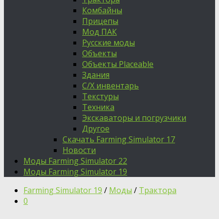
Комбайны
Прицепы
Мод ПАК
Русские моды
Объекты
Объекты Placeable
Здания
С/Х инвентарь
Текстуры
Техника
Экскаваторы и погрузчики
Другое
Скачать Farming Simulator 17
Новости
Моды Farming Simulator 22
Моды Farming Simulator 19
Farming Simulator 19
/
Моды
/
Трактора
0