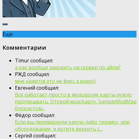
Ещё
Комментарии
Timur сообщил:
а как вообще заходить на сервер по айпи?
РЖД сообщил:
мне кажется это не фикс а вирус\
Евгений сообщил:
Всё работает,просто в модовские карты нужно
прописывать. Открой мод/карту, SampleModMap
блокнотом...
Фёдор сообщил:
Если вы перевернули какую-либо технику, или
оборудование, и хотите вернуть с...
Сергей сообщил: