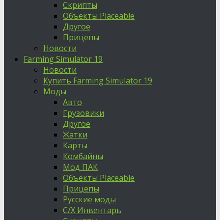
Скрипты
Объекты Placeable
Другое
Прицепы
Новости
Farming Simulator 19
Новости
Купить Farming Simulator 19
Моды
Авто
Грузовики
Другое
Жатки
Карты
Комбайны
Мод ПАК
Объекты Placeable
Прицепы
Русские моды
С/Х Инвентарь