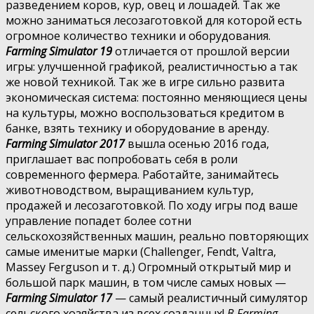
разведением коров, кур, овец и лошадей. Так же
можно заниматься лесозаготовкой для которой есть
огромное количество техники и оборудования.
Farming Simulator 19
отличается от прошлой версии
игры: улучшенной графикой, реалистичностью а так
же новой техникой. Так же в игре сильно развита
экономическая система: постоянно меняющиеся цены
на культуры, можно воспользоваться кредитом в
банке, взять технику и оборудование в аренду.
Farming Simulator 2017
вышла осенью 2016 года,
приглашает вас попробовать себя в роли
современного фермера. Работайте, занимайтесь
животноводством, выращиванием культур,
продажей и лесозаготовкой. По ходу игры под ваше
управление попадет более сотни
сельскохозяйственных машин, реально повторяющих
самые именитые марки (Challenger, Fendt, Valtra,
Massey Ferguson и т. д.) Огромный открытый мир и
большой парк машин, в том числе самых новых —
Farming Simulator 17
— самый реалистичный симулятор
сельского хозяйства из всех созданных!
В Farming