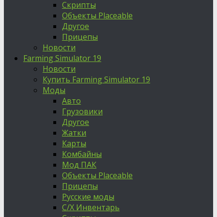
Скрипты
Объекты Placeable
Другое
Прицепы
Новости
Farming Simulator 19
Новости
Купить Farming Simulator 19
Моды
Авто
Грузовики
Другое
Жатки
Карты
Комбайны
Мод ПАК
Объекты Placeable
Прицепы
Русские моды
С/Х Инвентарь